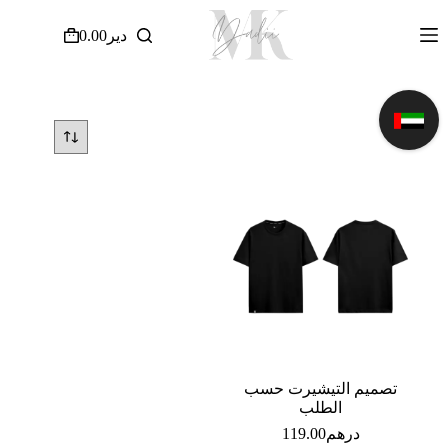
لتجاوز
لى
دير
0.00
عربة
لمحتوى
التسوق
تصميم التيشيرت حسب
الطلب
درهم
119.00