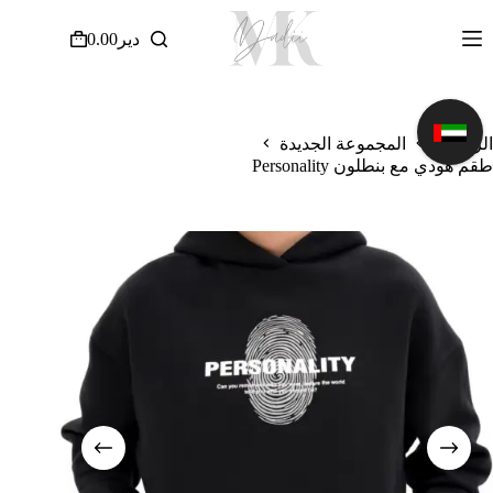
لتجاوز
لى
دير
0.00
عربة
لمحتوى
التسوق
الرئيسية
المجموعة الجديدة
طقم هودي مع بنطلون Personality