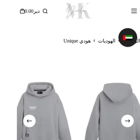
لتجاوز
لى
دير
0.00
عربة
لمحتوى
التسوق
الرئيسية
الهوديات
هودي Unique